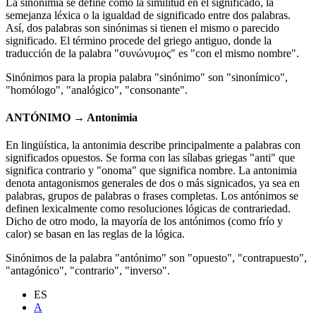
La sinonimia se define como la similitud en el significado, la
semejanza léxica o la igualdad de significado entre dos palabras.
Así, dos palabras son sinónimas si tienen el mismo o parecido
significado. El término procede del griego antiguo, donde la
traducción de la palabra "συνώνυμος" es "con el mismo nombre".
Sinónimos para la propia palabra "sinónimo" son "sinonímico",
"homólogo", "analógico", "consonante".
ANTÓNIMO → Antonimia
En lingüística, la antonimia describe principalmente a palabras con
significados opuestos. Se forma con las sílabas griegas "anti" que
significa contrario y "onoma" que significa nombre. La antonimia
denota antagonismos generales de dos o más signicados, ya sea en
palabras, grupos de palabras o frases completas. Los antónimos se
definen lexicalmente como resoluciones lógicas de contrariedad.
Dicho de otro modo, la mayoría de los antónimos (como frío y
calor) se basan en las reglas de la lógica.
Sinónimos de la palabra "antónimo" son "opuesto", "contrapuesto",
"antagónico", "contrario", "inverso".
ES
A