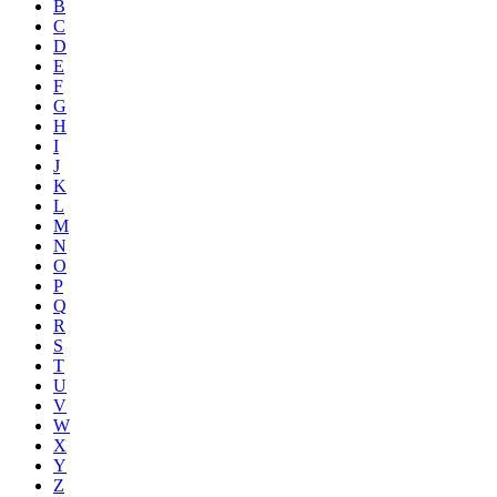
B
C
D
E
F
G
H
I
J
K
L
M
N
O
P
Q
R
S
T
U
V
W
X
Y
Z